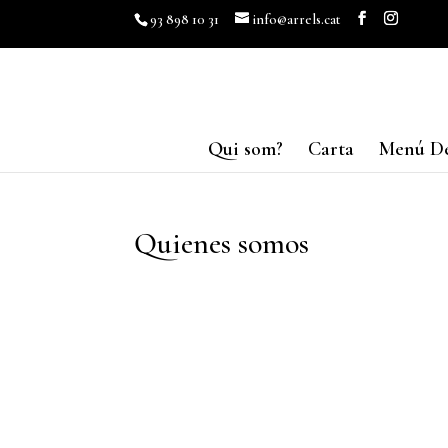
93 898 10 31
info@arrels.cat
Qui som?
Carta
Menú De
Quienes somos