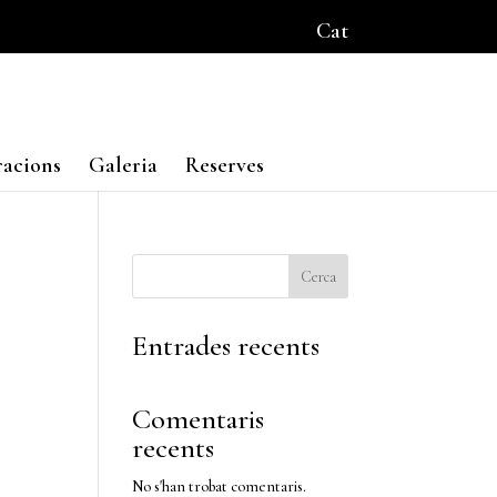
Cat
racions
Galeria
Reserves
Cerca
Entrades recents
Comentaris
recents
No s'han trobat comentaris.